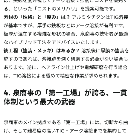
ば、美観を度外視してアーク溶接で強度とコストを優先す
る、といった「コストのメリハリ」を提案可能です。
素材の「性格」と「厚み」は？
アルミやチタンはTIG溶接
が基本ですが、厚手の鉄板などはアーク溶接が有利です。
板厚が混在する複雑な形状の場合、泉商事の技術者が最適
なハイブリッド工法をアドバイスいたします。
後工程（塗装・メッキ）はあるか？
溶接後に厚膜の塗装を
施すのであれば、溶接跡を深く研磨する必要がない場合も
あります。逆に、ヘアライン仕上げや電解研磨を行う場合
は、TIG溶接による極めて精密な作業が求められます。
4. 泉商事の「第一工場」が誇る、一貫
体制という最大の武器
泉商事のメイン拠点である「第一工場」には、切断から曲
げ、そして難易度の高いTIG・アーク溶接までを集約して