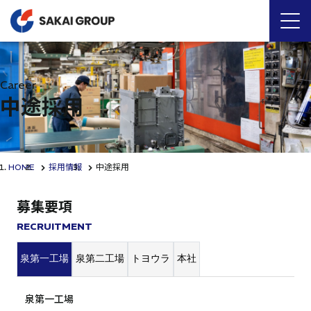
Career
中途採用
HOME
採用情報
中途採用
募集要項
RECRUITMENT
泉第一工場
泉第二工場
トヨウラ
本社
泉第一工場