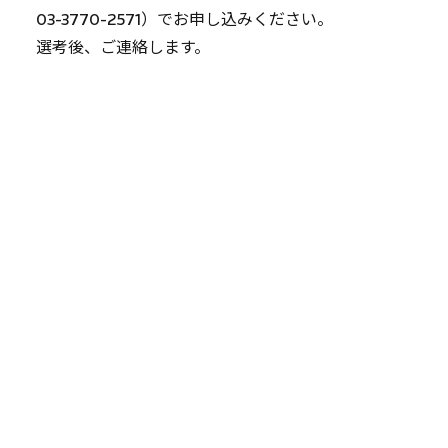
03-3770-2571
）でお申し込みください。
選考後、ご連絡します。
泉第二工場
募集職種
プラスチック製品の製造作業員
勤務地
〒311-0133
茨城県那珂市鴻巣757
水郡線 上菅谷駅 から 徒歩10分
応募資格
高校卒業以上、50歳位迄
＊未経験者歓迎! 経験者優遇
＊20代～50代の幅広い世代の方が活躍中
普通免許(AT限定可)